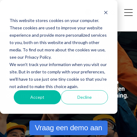
This website stores cookies on your computer.
These cookies are used to improve your website
experience and provide more personalized services
to you, both on this website and through other
media. To find out more about the cookies we use,
SAP Field Service Management
see our Privacy Policy.
We won't track your information when you visit our
Stroomlijn de werkzaamheden in de
site. But in order to comply with your preferences,
buitendienst, verbeter de efficiëntie en
we'll have to use just one tiny cookie so that you're
minimaliseer de impact op het milieu. Zo
not asked to make this choice again.
draagt u bij aan duurzaamheidsinitiatieven
door middel van effectieve dienstverlening.
Accept
Decline
Vraag een demo aan