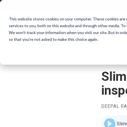
enquiries@agcapps.com
agsupport@agcapps.com
This website stores cookies on your computer. These cookies are 
services to you, both on this website and through other media. To 
We won't track your information when you visit our site. But in orde
so that you're not asked to make this choice again.
EAM Assessments
SAP Intelligent Asset Management Suite
Slim
SAP Process Refinements/Blue Printing
SAP Service & Asset Manager (SSAM)
SAP S4 EAM/IAM Implementations
SAP Field Service Management (FSM)
insp
SAP Service & Asset Manager Implementations
SAP S4 HANA Enterprise Asset Management
SAP EAM Data Standards
SAP S4 Resource Scheduler
SAP EAM/Engineering Data Builds
AG EAM Skins for SSAM
DEEPAL R
SAP Work Management Excellence Programs
SAP Ex/ATEX Inspections Solutions
SAP EAM End User Training
AG EAM Compliance Inspections Solutions
SAP EAM FIORI/SAC Analytics Implementation
AG EAM Integrity Check & Inspections Rounds
Slim