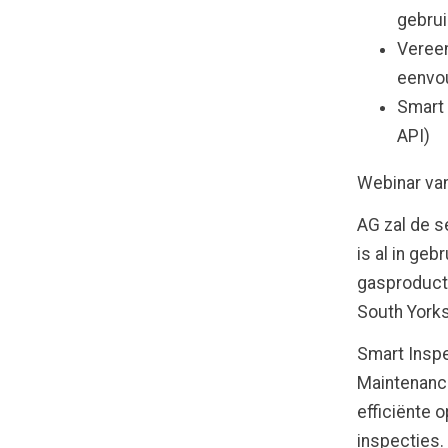
gebrui
Vereen
eenvo
Smart 
API)
Webinar va
AG zal de s
is al in geb
gasproducti
South Yorks
Smart Insp
Maintenance
efficiënte 
inspecties.