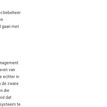
ectiebeheer
en
d gaan met
management
aven van
e echter in
n de zware
n die
eid dat
 systeem te