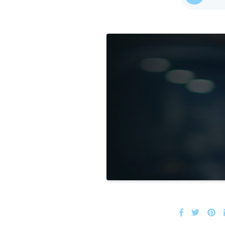
AG EAM Analytics/KPI Suite
SAP Asset Performance Management Solution