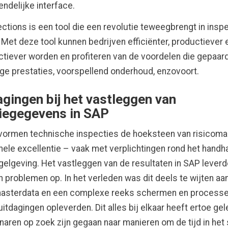
endelijke interface.
ctions is een tool die een revolutie teweegbrengt in insp
 Met deze tool kunnen bedrijven efficiënter, productiever 
tiever worden en profiteren van de voordelen die gepaar
e prestaties, voorspellend onderhoud, enzovoort.
agingen bij het vastleggen van
iegegevens in SAP
 vormen technische inspecties de hoeksteen van risico
nele excellentie – vaak met verplichtingen rond het handh
egelgeving. Het vastleggen van de resultaten in SAP leverd
n problemen op. In het verleden was dit deels te wijten aa
masterdata en een complexe reeks schermen en processe
itdagingen opleverden. Dit alles bij elkaar heeft ertoe gel
aren op zoek zijn gegaan naar manieren om de tijd in het