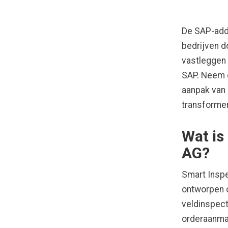
De SAP-add-
bedrijven d
vastleggen 
SAP. Neem 
aanpak van 
transforme
Wat is
AG?
Smart Inspe
ontworpen o
veldinspect
orderaanmaa