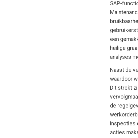
SAP-functio
Maintenance
bruikbaarhe
gebruikerst
een gemakke
heilige gra
analyses mo
Naast de ve
waardoor wo
Dit strekt 
vervolgmaat
de regelgev
werkorderbe
inspecties 
acties maken