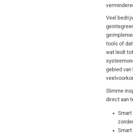
verminderen
Veel bedrij
geïntegreer
geïmplement
tools of da
wat leidt to
systeemonde
gebied van 
veelvoorko
Slimme insp
direct aan 
Smart 
zonde
Smart 