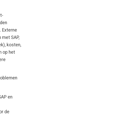
t-
rden
. Externe
n met SAP,
ek), kosten,
n op het
ere
problemen
 SAP en
or de