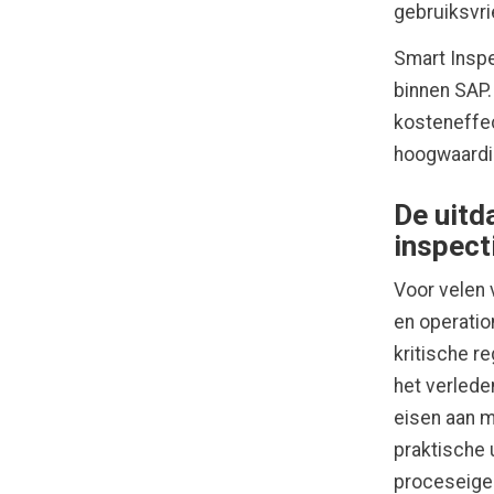
gebruiksvri
Smart Inspe
binnen SAP.
kosteneffec
hoogwaardig
De uitd
inspect
Voor velen
en operatio
kritische r
het verlede
eisen aan 
praktische u
proceseigen