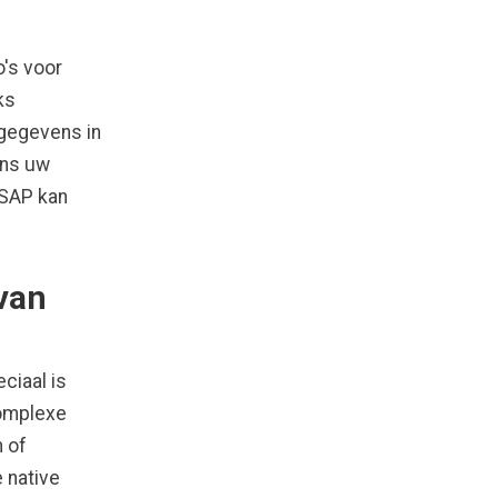
's voor
ks
egegevens in
ons uw
 SAP kan
van
ciaal is
complexe
n of
 native