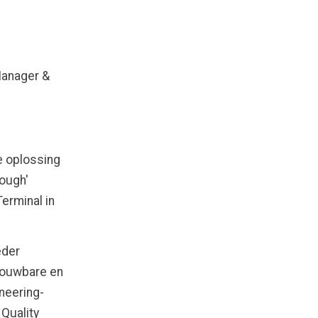
Manager &
e oplossing
Rough'
erminal in
eder
trouwbare en
neering-
Quality