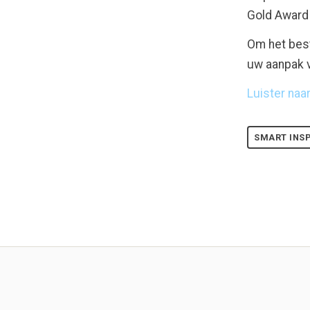
Gold Award 
Om het best
uw aanpak v
Luister naa
SMART INS