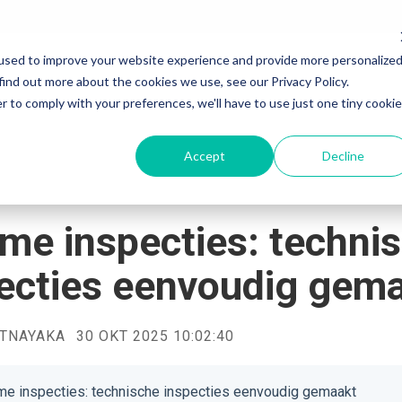
used to improve your website experience and provide more personalize
Services
Products & Solutions
Industry
find out more about the cookies we use, see our Privacy Policy.
r to comply with your preferences, we'll have to use just one tiny cookie
Accept
Decline
SAP Application Development Services
SAP Application Development and Automation
me inspecties: techni
SAP Data and Analytics Services
SAP Data and Analytics
SAP Integration Suite Services
SAP Integration Suite
ecties eenvoudig gem
SAP Artificial Intelligence Services
SAP Artificial Intelligence
ATNAYAKA
30 OKT 2025 10:02:40
SAP Signavio Transformation Suite
SAP Signavio Transformation Suite
SAP Signavio Process Intelligence
SAP Signavio Process Intelligence
Process Mining - 4 week Proof of Value
SAP Build - Apps, Automation & Workzone
me inspecties: technische inspecties eenvoudig gemaakt