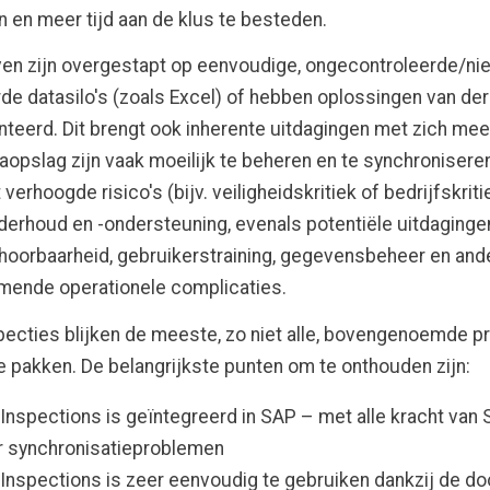
 en meer tijd aan de klus te besteden.
ven zijn overgestapt op eenvoudige, ongecontroleerde/nie
de datasilo's (zoals Excel) of hebben oplossingen van de
eerd. Dit brengt ook inherente uitdagingen met zich mee
taopslag zijn vaak moeilijk te beheren en te synchronisere
t verhoogde risico's (bijv. veiligheidskritiek of bedrijfskriti
rhoud en -ondersteuning, evenals potentiële uitdaginge
hoorbaarheid, gebruikerstraining, gegevensbeheer en and
mende operationele complicaties.
ecties blijken de meeste, zo niet alle, bovengenoemde 
te pakken. De belangrijkste punten om te onthouden zijn:
Inspections is geïntegreerd in SAP – met alle kracht van
r synchronisatieproblemen
Inspections is zeer eenvoudig te gebruiken dankzij de do