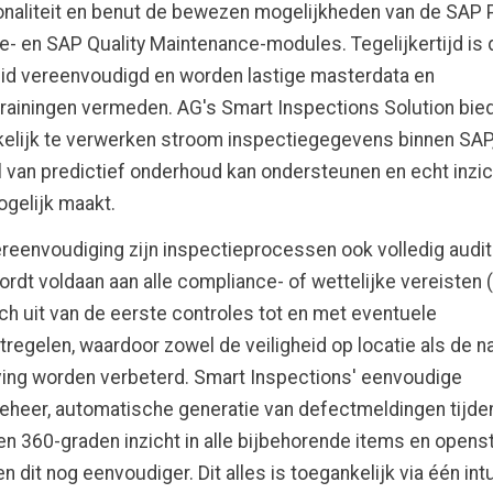
naliteit en benut de bewezen mogelijkheden van de SAP 
- en SAP Quality Maintenance-modules. Tegelijkertijd is 
id vereenvoudigd en worden lastige masterdata en
rainingen vermeden. AG's Smart Inspections Solution bied
lijk te verwerken stroom inspectiegegevens binnen SAP,
al van predictief onderhoud kan ondersteunen en echt inzic
gelijk maakt.
reenvoudiging zijn inspectieprocessen ook volledig audit
rdt voldaan aan alle compliance- of wettelijke vereisten 
zich uit van de eerste controles tot en met eventuele
regelen, waardoor zowel de veiligheid op locatie als de n
ing worden verbeterd. Smart Inspections' eenvoudige
heer, automatische generatie van defectmeldingen tijde
en 360-graden inzicht in alle bijbehorende items en open
 dit nog eenvoudiger. Dit alles is toegankelijk via één intu