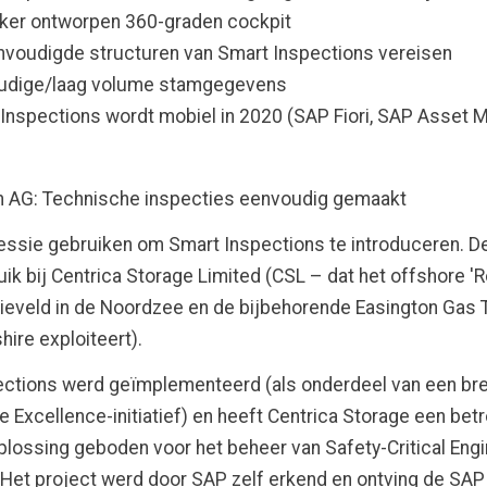
ker ontworpen 360-graden cockpit
voudigde structuren van Smart Inspections vereisen
udige/laag volume stamgegevens
Inspections wordt mobiel in 2020 (SAP Fiori, SAP Asset 
n AG: Technische inspecties eenvoudig gemaakt
essie gebruiken om Smart Inspections te introduceren. D
ruik bij Centrica Storage Limited (CSL – dat het offshore '
eveld in de Noordzee en de bijbehorende Easington Gas T
hire exploiteert).
ections werd geïmplementeerd (als onderdeel van een br
 Excellence-initiatief) en heeft Centrica Storage een be
oplossing geboden voor het beheer van Safety-Critical Engi
 Het project werd door SAP zelf erkend en ontving de SAP 