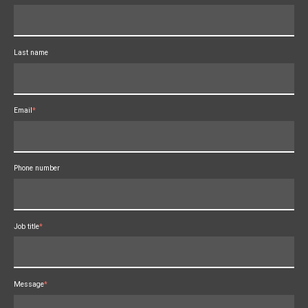
Last name
Email
*
Phone number
Job title
*
Message
*