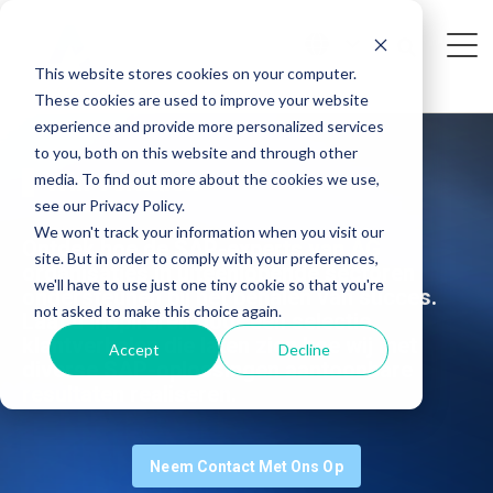
This website stores cookies on your computer.
These cookies are used to improve your website
experience and provide more personalized services
to you, both on this website and through other
Win verhalen
media. To find out more about the cookies we use,
see our Privacy Policy.
We won't track your information when you visit our
Ontdek hoe de SAP-experts van AG
site. But in order to comply with your preferences,
organisaties in uiteenlopende sectoren
we'll have to use just one tiny cookie so that you're
ondersteunen bij het behalen van succes.
not asked to make this choice again.
Laat u inspireren door een selectie
klantverhalen die laten zien hoe wij met
Accept
Decline
diverse SAP-oplossingen aantoonbare
resultaten realiseren.
Neem Contact Met Ons Op