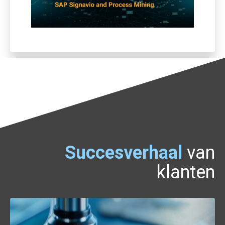
Succesverhaal
van
klanten