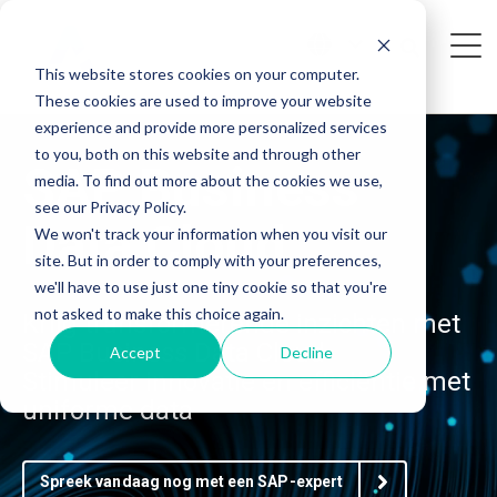
This website stores cookies on your computer.
These cookies are used to improve your website
experience and provide more personalized services
to you, both on this website and through other
SAP Business
media. To find out more about the cookies we use,
see our Privacy Policy.
Data Cloud
We won't track your information when you visit our
site. But in order to comply with your preferences,
we'll have to use just one tiny cookie so that you're
not asked to make this choice again.
Krijg transformerende inzichten met
SAP Business Data Cloud
Accept
Decline
Stimuleer innovatie en efficiëntie met
uniforme data
Spreek vandaag nog met een SAP-expert