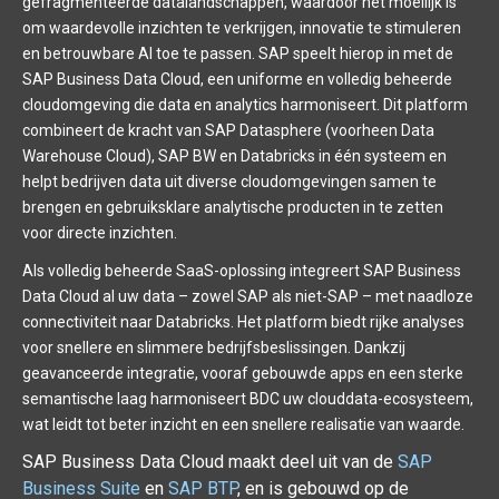
gefragmenteerde datalandschappen, waardoor het moeilijk is
om waardevolle inzichten te verkrijgen, innovatie te stimuleren
en betrouwbare AI toe te passen. SAP speelt hierop in met de
SAP Business Data Cloud, een uniforme en volledig beheerde
cloudomgeving die data en analytics harmoniseert. Dit platform
combineert de kracht van SAP Datasphere (voorheen Data
Warehouse Cloud), SAP BW en Databricks in één systeem en
helpt bedrijven data uit diverse cloudomgevingen samen te
brengen en gebruiksklare analytische producten in te zetten
voor directe inzichten.
Als volledig beheerde SaaS-oplossing integreert SAP Business
Data Cloud al uw data – zowel SAP als niet-SAP – met naadloze
connectiviteit naar Databricks. Het platform biedt rijke analyses
voor snellere en slimmere bedrijfsbeslissingen. Dankzij
geavanceerde integratie, vooraf gebouwde apps en een sterke
semantische laag harmoniseert BDC uw clouddata-ecosysteem,
wat leidt tot beter inzicht en een snellere realisatie van waarde.
SAP Business Data Cloud maakt deel uit van de
SAP
Business Suite
en
SAP BTP
, en is gebouwd op de