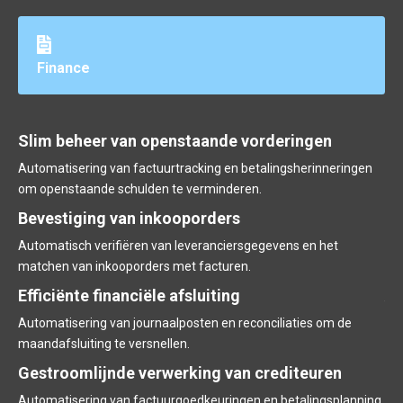
Finance
Slim beheer van openstaande vorderingen
In
Automatisering van factuurtracking en betalingsherinneringen
Aut
 op
om openstaande schulden te verminderen.
co
Bevestiging van inkooporders
In
Automatisch verifiëren van leveranciersgegevens en het
Au
matchen van inkooporders met facturen.
le
Efficiënte financiële afsluiting
Au
Automatisering van journaalposten en reconciliaties om de
Mo
maandafsluiting te versnellen.
in
Gestroomlijnde verwerking van crediteuren
Ge
Automatisering van factuurgoedkeuringen en betalingsplanning.
Au