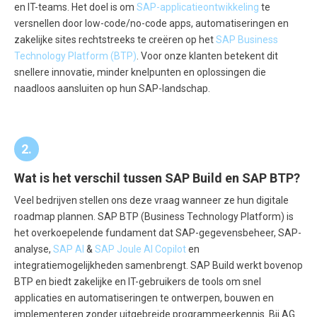
en IT-teams. Het doel is om
SAP-applicatieontwikkeling
te
versnellen door low-code/no-code apps, automatiseringen en
zakelijke sites rechtstreeks te creëren op het
SAP Business
Technology Platform (BTP)
. Voor onze klanten betekent dit
snellere innovatie, minder knelpunten en oplossingen die
naadloos aansluiten op hun SAP-landschap.
2.
Wat is het verschil tussen SAP Build en SAP BTP?
Veel bedrijven stellen ons deze vraag wanneer ze hun digitale
roadmap plannen. SAP BTP (Business Technology Platform) is
het overkoepelende fundament dat SAP-gegevensbeheer, SAP-
analyse,
SAP AI
&
SAP Joule AI Copilot
en
integratiemogelijkheden samenbrengt. SAP Build werkt bovenop
BTP en biedt zakelijke en IT-gebruikers de tools om snel
applicaties en automatiseringen te ontwerpen, bouwen en
implementeren zonder uitgebreide programmeerkennis. Bij AG